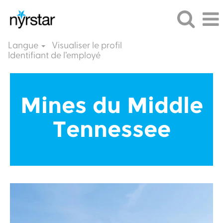
Langue
Visualiser le profil
Identifiant de l’employé
Middle
Tennessee
Mines du Middle
Mines
FR
Tennessee
FR